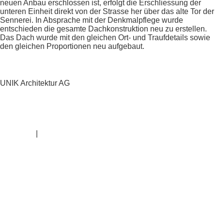
neuen Anbau erschlossen ist, erfolgt die Erschliessung der
unteren Einheit direkt von der Strasse her über das alte Tor der
Sennerei. In Absprache mit der Denkmalpflege wurde
entschieden die gesamte Dachkonstruktion neu zu erstellen.
Das Dach wurde mit den gleichen Ort- und Traufdetails sowie
den gleichen Proportionen neu aufgebaut.
UNIK Architektur AG
Albisriederstrasse 253
CH—8047 Zürich
+41 43 543 80 60
info@unik-architektur.ch
Instagram
|
Linkedin
Impressum