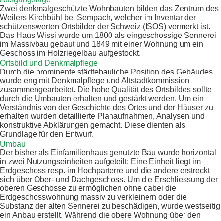
Zwei denkmalgeschützte Wohnbauten bilden das Zentrum des
Weilers Kirchbühl bei Sempach, welcher im Inventar der
schützenswerten Ortsbilder der Schweiz (ISOS) vermerkt ist.
Das Haus Wissi wurde um 1800 als eingeschossige Sennerei
im Massivbau gebaut und 1849 mit einer Wohnung um ein
Geschoss im Holzriegelbau aufgestockt.
Ortsbild und Denkmalpflege
Durch die prominente städtebauliche Position des Gebäudes
wurde eng mit Denkmalpflege und Altstadtkommission
zusammengearbeitet. Die hohe Qualität des Ortsbildes sollte
durch die Umbauten erhalten und gestärkt werden. Um ein
Verständnis von der Geschichte des Ortes und der Häuser zu
erhalten wurden detaillierte Planaufnahmen, Analysen und
konstruktive Abklärungen gemacht. Diese dienten als
Grundlage für den Entwurf.
Umbau
Der bisher als Einfamilienhaus genutzte Bau wurde horizontal
in zwei Nutzungseinheiten aufgeteilt: Eine Einheit liegt im
Erdgeschoss resp. im Hochparterre und die andere erstreckt
sich über Ober- und Dachgeschoss. Um die Erschliessung der
oberen Geschosse zu ermöglichen ohne dabei die
Erdgeschosswohnung massiv zu verkleinern oder die
Substanz der alten Sennerei zu beschädigen, wurde westseitig
ein Anbau erstellt. Während die obere Wohnung über den