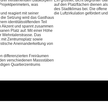
 drei freistehenden Baukörpern
Ein grosser, dicht begrünter Gar
 Projektperimeters, was
auf den Platzflächen dienen al
des Stadtklimas bei. Die offen
und reagiert mit seiner
die Luftzirkulation gefördert 
h die Setzung wird das Gasthaus
m identitätsstiftenden Teil
en Akzent und spannt zusammen
anen Platz auf. Mit einer Höhe
r Wehntalerstrasse. Das
rt mit Zentrumsplatz sowie
istische Aneinanderkettung von
 differenzierten Freiräumen
as den verschiedenen Massstäben
endigen Quartierzentrums