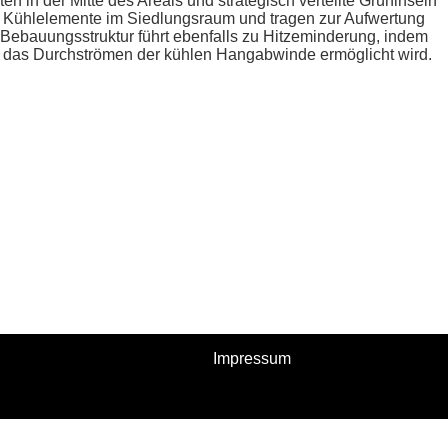
ten in der Mitte des Areals und strategisch verteilte Grüninseln
s Kühlelemente im Siedlungsraum und tragen zur Aufwertung
e Bebauungsstruktur führt ebenfalls zu Hitzeminderung, indem
und das Durchströmen der kühlen Hangabwinde ermöglicht wird.
Impressum