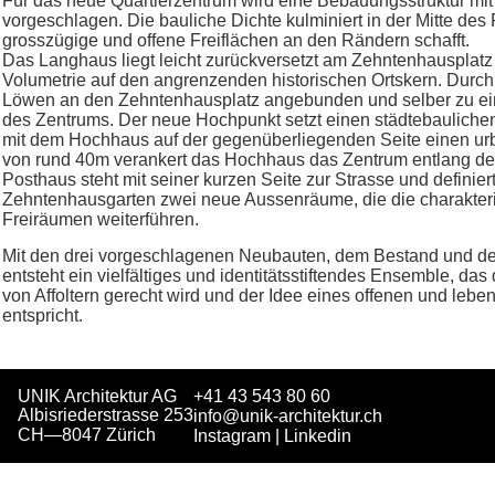
Für das neue Quartierzentrum wird eine Bebauungsstruktur mit
vorgeschlagen. Die bauliche Dichte kulminiert in der Mitte des
grosszügige und offene Freiflächen an den Rändern schafft.
Das Langhaus liegt leicht zurückversetzt am Zehntenhausplatz 
Volumetrie auf den angrenzenden historischen Ortskern. Durc
Löwen an den Zehntenhausplatz angebunden und selber zu eine
des Zentrums. Der neue Hochpunkt setzt einen städtebaulich
mit dem Hochhaus auf der gegenüberliegenden Seite einen urb
von rund 40m verankert das Hochhaus das Zentrum entlang de
Posthaus steht mit seiner kurzen Seite zur Strasse und definie
Zehntenhausgarten zwei neue Aussenräume, die die charakter
Freiräumen weiterführen.
Mit den drei vorgeschlagenen Neubauten, dem Bestand und den
entsteht ein vielfältiges und identitätsstiftendes Ensemble, d
von Affoltern gerecht wird und der Idee eines offenen und leb
entspricht.
UNIK Architektur AG
+41 43 543 80 60
Albisriederstrasse 253
info@unik-architektur.ch
CH—8047 Zürich
Instagram
|
Linkedin