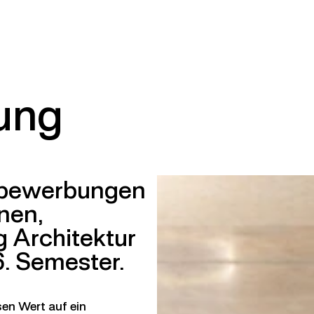
bung
ivbewerbungen
nnen,
g Architektur
. Semester.
sen Wert auf ein