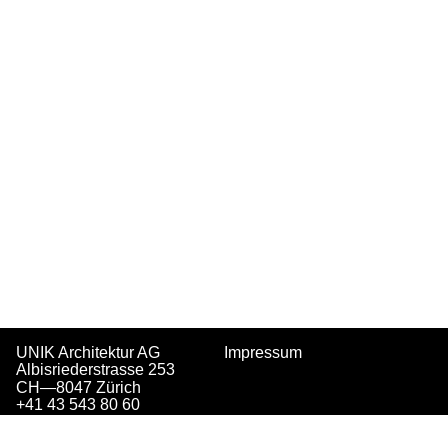
UNIK Architektur AG
Impressum
Albisriederstrasse 253
CH—8047 Zürich
+41 43 543 80 60
info@unik-architektur.ch
Instagram
|
Linkedin